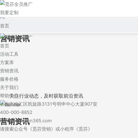
我要定制
登录/注册
首页
营销资讯
活动工具
首页
方案库
活动工具
方案库
营销资讯
营销资讯
服务价格
服务价格
关于我们
关于我们
关注行业动态，及时获取前沿资讯
帮助中心
上海市徐汇区凯旋路3131号明申中心大厦907室
帮助中心
400-000-8852
营销资讯
service@mifen365.com
请搜索公众号《觅芬营销》或小程序《觅芬》