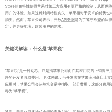
Store的独特性使得苹果对第三方应用有更严格的控制，从而保
用户的体验。如果这种封闭特性丧失，苹果相对于安卓的优势也
消失。然而，苹果公司表示，开放
API数据
是为了遵守欧盟的法
定，并更好地满足欧盟用户的需求。
关键词解读
：
什么是“苹果税”
“苹果税”是一种别称。它是指苹果公司向在其应用商店上销售应
序的开发者收取费用。 具体来说，当开发者在苹果应用商店上卖
应用时，苹果公司会从每笔交易中抽取一部分费用，这部分费用
称为“苹果税”。
通常，苹果公司将抽成比例设定为30%，即每笔交易中苹果公司