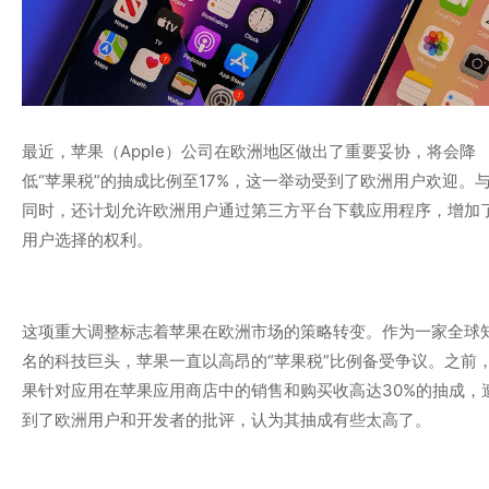
最近，苹果（Apple）公司在欧洲地区做出了重要妥协，将会降
低“苹果税”的抽成比例至17%，这一举动受到了欧洲用户欢迎。
同时，还计划允许欧洲用户通过第三方平台下载应用程序，增加
用户选择的权利。
这项重大调整标志着苹果在欧洲市场的策略转变。作为一家全球
名的科技巨头，苹果一直以高昂的“苹果税”比例备受争议。之前
果针对应用在苹果应用商店中的销售和购买收高达30%的抽成，
到了欧洲用户和开发者的批评，认为其抽成有些太高了。