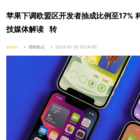
苹果下调欧盟区开发者抽成比例至17% 
技媒体解读
转
admin
•
营销热点
•
2024-01-30 10:24:50