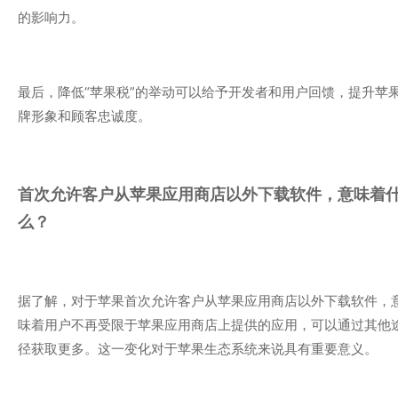
的影响力。
最后，降低“苹果税”的举动可以给予开发者和用户回馈，提升苹
牌形象和顾客忠诚度。
首次允许客户从苹果应用商店以外下载软件，意味着
么？
据了解，对于苹果首次允许客户从苹果应用商店以外下载软件，
味着用户不再受限于苹果应用商店上提供的应用，可以通过其他
径获取更多。这一变化对于苹果生态系统来说具有重要意义。