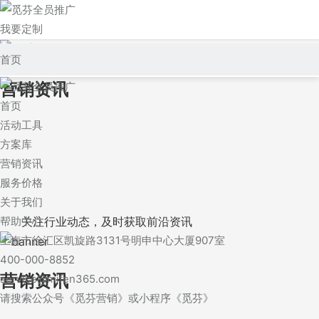
我要定制
登录/注册
首页
营销资讯
活动工具
首页
方案库
活动工具
方案库
营销资讯
营销资讯
服务价格
服务价格
关于我们
关于我们
关注行业动态，及时获取前沿资讯
帮助中心
上海市徐汇区凯旋路3131号明申中心大厦907室
帮助中心
400-000-8852
营销资讯
service@mifen365.com
请搜索公众号《觅芬营销》或小程序《觅芬》