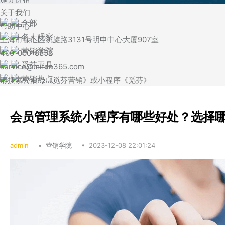
关于我们
全部
帮助中心
名人观察
上海市徐汇区凯旋路3131号明申中心大厦907室
营销学院
400-000-8852
觅芬工具
service@mifen365.com
营销热点
请搜索公众号《觅芬营销》或小程序《觅芬》
会员管理系统小程序有哪些好处？选择
admin
•
营销学院
•
2023-12-08 22:01:24