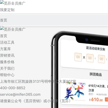
我要定制
登录/注册
首页
活动工具
首页
方案库
活动工具
方案库
营销资讯
营销资讯
服务价格
服务价格
关于我们
关于我们
帮助中心
上海市徐汇区凯旋路3131号明申中心大厦907室
帮助中心
400-000-8852
service@mifen365.com
请搜索公众号《觅芬营销》或小程序《觅芬》