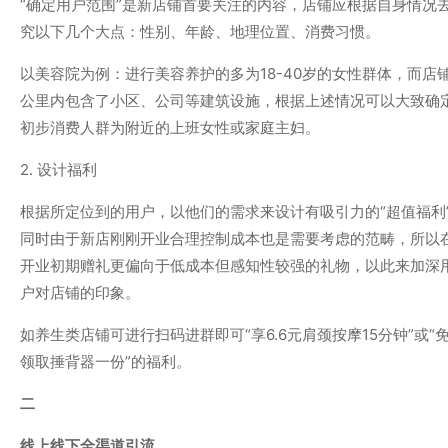
“确定用户范围”是新店铺首要关注的内容，店铺应根据自身情况
究以下几个大点：性别、年龄、地理位置、消费习惯。
以美容院为例：进行美容养护的多为18-40岁的女性群体，而店
公里内包含了小区、公司等建筑设施，根据上述情况可以大致确
初步消费人群为附近的上班女性或家庭主妇。
2. 设计福利
根据所定位到的用户，以他们的需求来设计有吸引力的“超值福利
同时由于新店刚刚开业合理控制成本也是需要考虑的范畴，所以
开业初期赠礼更偏向于低成本但感知性较强的礼物，以此来加深
户对店铺的印象。
如养生类店铺可进行扫码进群即可“享6.6元肩颈按摩15分钟”或“
领取捶背器一份”的福利。
二
线上线下全渠道引流