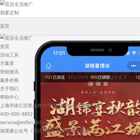
我要定制
登录/注册
首页
活动工具
首页
方案库
活动工具
方案库
营销资讯
营销资讯
服务价格
服务价格
关于我们
关于我们
帮助中心
上海市徐汇区凯旋路3131号明申中心大厦907室
帮助中心
400-000-8852
service@mifen365.com
请搜索公众号《觅芬营销》或小程序《觅芬》