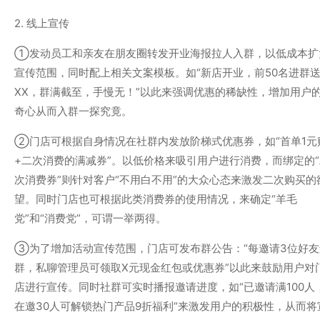
2. 线上宣传
①发动员工和亲友在朋友圈转发开业海报拉人入群，以低成本扩
宣传范围，同时配上相关文案模板。如“新店开业，前50名进群
XX，群满截至，手慢无！”以此来强调优惠的稀缺性，增加用户
奇心从而入群一探究竟。
②门店可根据自身情况在社群内发放阶梯式优惠券，如“首单1元
+二次消费的满减券”。以低价格来吸引用户进行消费，而绑定的“
次消费券”则针对客户“不用白不用”的大众心态来激发二次购买的
望。同时门店也可根据此类消费券的使用情况，来确定“羊毛
党”和“消费党”，可谓一举两得。
③为了增加活动宣传范围，门店可发布群公告：“每邀请3位好友
群，私聊管理员可领取X元现金红包或优惠券”以此来鼓励用户对
店进行宣传。同时社群可实时播报邀请进度，如“已邀请满100人
在邀30人可解锁热门产品9折福利“来激发用户的积极性，从而将